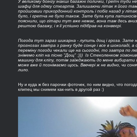
У великому боінгу інакші багажні полички, Гретч туди не
шафці для одягу стюартів. Залишаючи літак я його там
пройшовши прикордонний контроль і побіг назад у літа
було, і гретча не було також. Зате була купа латиносів
пояснили, що гітари тут вже немає, вона там десь внизу.
рештою багажу, і я її успішно підібрав на конвеєрі.
Погода тут зараз шикарна - лупить дощ і гроза. Зате н
прогнозах завтра з ранку буде сонце і все в шоколаді, а 
переміну погоди чекали ще на сьогодні, то завтра по лю
знімемо кліп на пісню "Дощ" :))) Із Стеколенком зізвони
машину для кліпу, потім заїжджають до мене вибирати 
може вже й познімаємо щось. Ввечері ж не видно, чи соня
лило.
Ну и куда ж без парочки фоточек, по ним видно, что погод
клипец мы снимем как-нить в другой раз :)