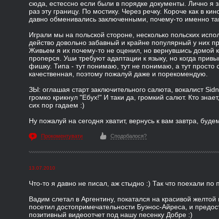
сюда, естессно если были в порядке документы. Лично я 
раз эту границу. По мостику. Через речку. Короче как в ки
давно обменивались заключенными, почему-то именно так
Играли мы на польской стороне, несколько польских испо
действо довольно забавный и крайне популярный у них п
Живьем я их почему-то не оценил, но вернувшись домой 
проперся. Уши требуют адаптации к языку, но когда привы
фишку. Типа - тут понимаю, тут не понимаю, а тут просто 
качественная, поэтому пожалуй даже и порекомендую.
ЗЫ: оглашая старт заключительного салюта, вокалист Sid
громко крикнул "Ебух!" И таки да, громкий салют. Кто знае
сих пор гадаем :)
Ну пожалуй на сегодня хватит, вернусь к вам завтра, буде
Прокоментувати
Сподобалося?
13.07.2010
Что-то я давно не писал, аж стыдно :) Так что поехали по 
Вадим слетал в Аргентину, покатался на красивой желтой
посетил достопримечательности Буэнос-Айреса, и предос
позитивный видеоотчет под нашу песенку Добре :)