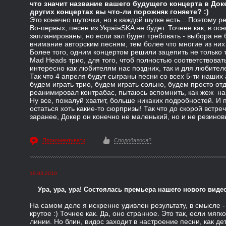
что значит название вашего будущего концерта в Доке
других концертах вы что-ли порожняк гоняете? :)
Это конечно шуточки, но в каждой шутке есть... Поэтому р
Во-первых, песен из УкраїнSKA не будет. Точнее как, в о
запланированы, но если зал будет требовать - выбора не 
внимание авторским песням, тем более что многие из них
Более того, одним концертом решили зацепить не только 
Mad Heads трио, для того, чтоб полностью соответствова
интересно как любителям нас поздних, так и для любителе
Так что 4 апреля будут сыграны песни со всех 5-ти наших
будем играть трио, будем играть сольно, будем просто от
реанимировал контрабас, пытаюсь вспомнить, как жеж на 
Ну все, пожалуй хватит, больше никаких подробностей. И 
остаться хоть какие-то сюрпризы! Так что до скорой встре
заранее, Докер он конечно не маленький, но и не резиновы
Прокоментувати
Сподобалося?
19.03.2010
Ура, ура, ура! Состоялась премьера нашего нового видео
На самом деле я искренне удивлен результату, в смысле - 
крутое :) Точнее как. Да, оно странное. Это так, если мяг
линии. Но блин, видос заходит в настроение песни, как дет