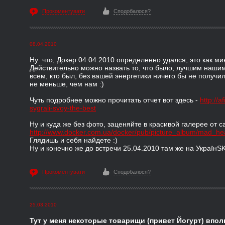
Прокоментувати
Сподобалося?
08.04.2010
Ну что, Докер 04.04.2010 определенно удался, это как ми
Действительно можно назвать то, что было, лучшим нашим
всем, кто был, без вашей энергетики ничего бы не получи
не меньше, чем нам :)
Чуть подробнее можно прочитать отчет вот здесь -
http://
sygrali-svoy-the-best
Ну и куда же без фото, заценяйте в красивой галерее от с
http://www.docker.com.ua/docker/pub/picture_album/mad_
Глядишь и себя найдете :)
Ну и конечно же до встречи 25.04.2010 там же на УкраїнS
Прокоментувати
Сподобалося?
25.03.2010
Тут у меня некоторые товарищи (привет Йогурт) впол