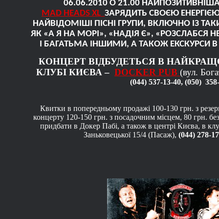
06.06.2010 О 21.00 НАЙПОЗИТИВНІШ
MAD
HEADS
XL
ЗАРЯДИТЬ СВОЄЮ ЕНЕРГІЄЮ!
НАЙВІДОМІШІ ПІСНІ ГРУПИ, ВКЛЮЧНО ІЗ ТАК
ЯК «А Я НА МОРІ», «НАДІЯ Є», «РОЗСЛАБСЯ Н
І БАГАТЬМА ІНШИМИ, А ТАКОЖ ЕКСКУРСИ В 
КОНЦЕРТ ВІДБУДЕТЬСЯ В НАЙКРА
КЛУБІ КИЄВА –
DOCKER
PUB
(вул. Бог
(044) 537-13
-
40
,
(050) 358
Квитки в попередньому продажі 100-130 грн. з резер
концерту 120-150 грн. з посадочним місцем, 80 грн. б
придбати в Докер Пабі, а також в центрі Києва, в клу
Заньковецької 15
/
4 (Пасаж),
(044) 278-1