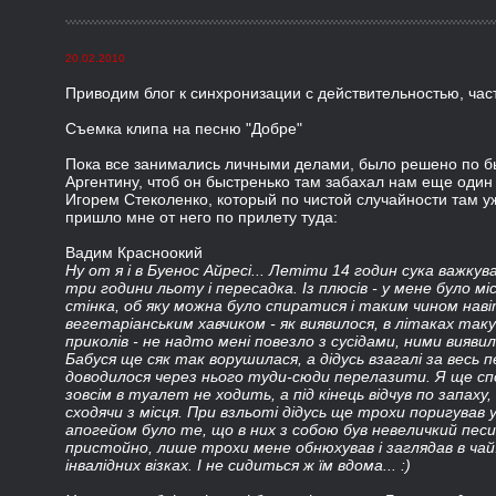
20.02.2010
Приводим блог к синхронизации с действительностью, част
Съемка клипа на песню "Добре"
Пока все занимались личными делами, было решено по б
Аргентину, чтоб он быстренько там забахал нам еще один
Игорем Стеколенко, который по чистой случайности там у
пришло мне от него по прилету туда:
Вадим Красноокий
Ну от я і в Буенос Айресі... Летіти 14 годин сука важк
три години льоту і пересадка. Із плюсів - у мене було мі
стінка, об яку можна було спиратися і таким чином нав
вегетаріанським хавчиком - як виявилося, в літаках таку
приколів - не надто мені повезло з сусідами, ними вияви
Бабуся ще сяк так ворушилася, а дідусь взагалі за весь п
доводилося через нього туди-сюди перелазити. Я ще спо
зовсім в туалет не ходить, а під кінець відчув по запах
сходячи з місця. При взльоті дідусь ще трохи поригував 
апогейом було те, що в них з собою був невеличкий песик
пристойно, лише трохи мене обнюхував і заглядав в чай
інвалідних візках. І не сидиться ж їм вдома... :)