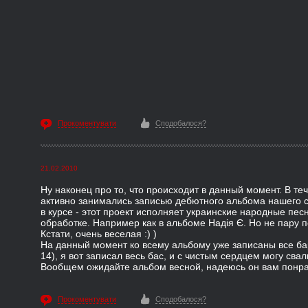
Прокоментувати
Сподобалося?
21.02.2010
Ну наконец про то, что происходит в данный момент. В т
активно занимались записью дебютного альбома нашего 
в курсе - этот проект исполняет украинские народные пес
обработке. Например как в альбоме Надія Є. Но не пару 
Кстати, очень веселая :) )
На данный момент ко всему альбому уже записаны все ба
14), я вот записал весь бас, и с чистым сердцем могу свал
Вообщем ожидайте альбом весной, надеюсь он вам понра
Прокоментувати
Сподобалося?