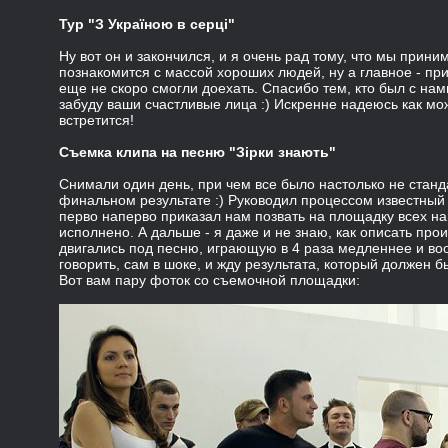
Тур "З Україною в серці"
Ну вот он и закончился, и я очень рад тому, что мы прини
познакомится с массой хороших людей, ну а главное - при
еще не скоро смогли доехать. Спасибо тем, кто был с нам
забуду ваши счастливые лица :) Искренне надеюсь как мо
встретится!
Съемка клипа на песню "Зірки знають"
Снимали один день, при чем все было настолько не станда
финальном результате :) Руководил процессом известный
перво наперво приказал нам позвать на площадку всех на
исполнено. А дальше - я даже и не знаю, как описать про
двигались под песню, играющую в 4 раза медленнее и во
говорить, сам в шоке, и жду результата, который должен б
Вот вам пару фоток со съемочной площадки: