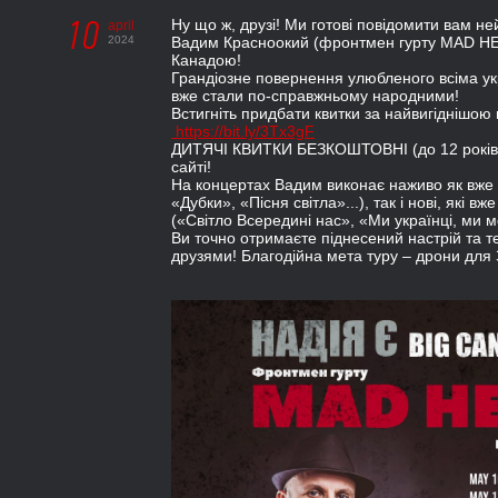
10
Ну що ж, друзі! Ми готові повідомити вам н
april
2024
Вадим Красноокий (фронтмен гурту MAD HE
Канадою!
Грандіозне повернення улюбленого всіма укр
вже стали по-справжньому народними!
Встигніть придбати квитки за найвигіднішою
https://bit.ly/3Tx3gF
ДИТЯЧІ КВИТКИ БЕЗКОШТОВНІ (до 12 років
сайті!
На концертах Вадим виконає наживо як вже ві
«Дубки», «Пісня світла»...), так і нові, які 
(«Світло Всередині нас», «Ми українці, ми м
Ви точно отримаєте піднесений настрій та т
друзями! Благодійна мета туру – дрони для