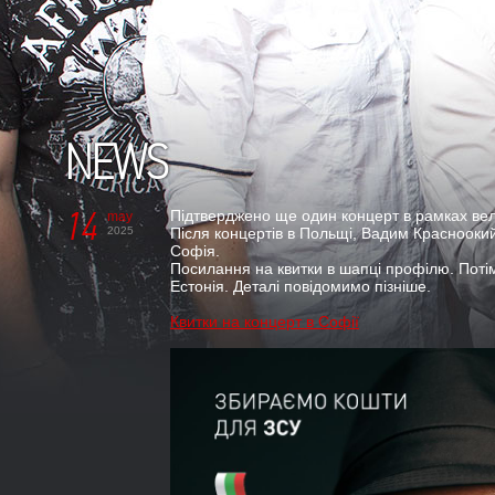
NEWS
14
Підтверджено ще один концерт в рамках вел
may
2025
Після концертів в Польщі, Вадим Красноокий
Софія.
Посилання на квитки в шапці профілю. Потім
Естонія. Деталі повідомимо пізніше.
Квитки на концерт в Софії