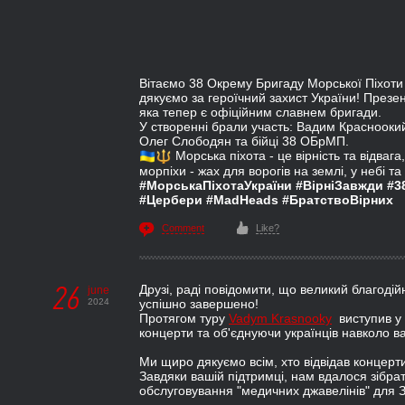
Вітаємо 38 Окрему Бригаду Морської Піхоти
дякуємо за героїчний захист України! Пре
яка тепер є офіційним славнем бригади.
У створенні брали участь: Вадим Красноокий
Олег Слободян та бійці 38 ОБрМП.
Морська піхота - це вірність та відвага,
морпіхи - жах для ворогів на землі, у небі та 
#МорськаПіхотаУкраїни
#ВірніЗавжди
#3
#Цербери
#MadHeads
#БратствоВірних
Comment
Like?
26
Друзі, раді повідомити, що великий благод
june
2024
успішно завершено!
Протягом туру
Vadym Krasnooky
виступив у 
концерти та об'єднуючи українців навколо 
Ми щиро дякуємо всім, хто відвідав концерти
Завдяки вашій підтримці, нам вдалося зібрат
обслуговування "медичних джавелінів" для 