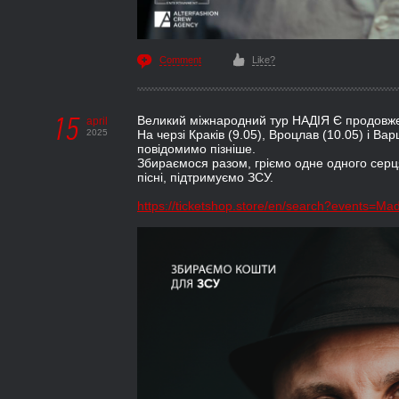
Comment
Like?
15
Великий міжнародний тур НАДІЯ Є продовж
april
2025
На черзі Краків (9.05), Вроцлав (10.05) і Вар
повідомимо пізніше.
Збираємося разом, гріємо одне одного серця
пісні, підтримуємо ЗСУ.
https://ticketshop.store/en/search?events=