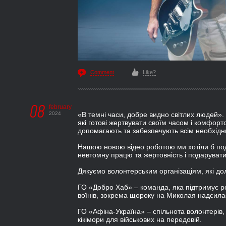
Comment
Like?
08
february
2024
«В темні часи, добре видно світлих людей». 
які готові жертвувати своїм часом і комфорт
допомагають та забезпечують всім необхідни
Нашою новою відео роботою ми хотіли б под
невтомну працю та жертовність і подарувати 
Дякуємо волонтерським організаціям, які до
ГО «Добро Хаб» – команда, яка підтримує ро
воїнів, зокрема щороку на Миколая надсилає
ГО «Афіна-Україна» – спільнота волонтерів, 
кікімори для військових на передовій.